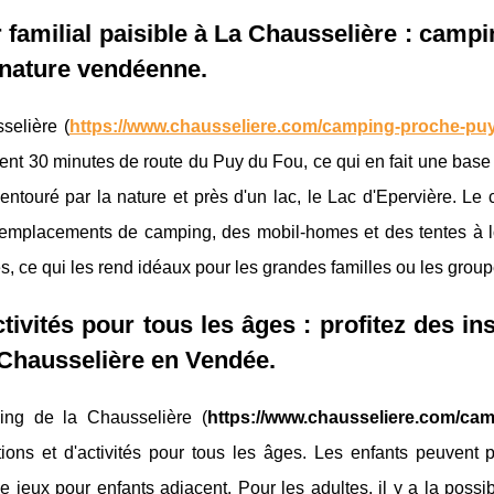
 familial paisible à La Chausselière : camp
 nature vendéenne.
selière (
https://www.chausseliere.com/camping-proche-puy
nt 30 minutes de route du Puy du Fou, ce qui en fait une base id
 entouré par la nature et près d'un lac, le Lac d'Epervière. L
emplacements de camping, des mobil-homes et des tentes à lo
, ce qui les rend idéaux pour les grandes familles ou les group
tivités pour tous les âges : profitez des in
Chausselière en Vendée.
ng de la Chausselière (
https://www.chausseliere.com/ca
ations et d'activités pour tous les âges. Les enfants peuvent 
 jeux pour enfants adjacent. Pour les adultes, il y a la possib