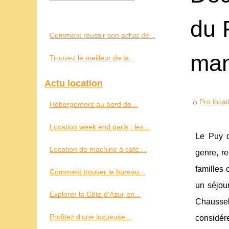
du 
Comment réussir son achat de...
man
Trouvez le meilleur de la...
Actu location
Pro locat
Hébergement au bord de...
Location week end paris : les...
Le Puy 
Location de machine à café:...
genre, r
familles 
Comment trouver le bureau...
un séjou
Explorer la Côte d'Azur en...
Chaussel
Profitez d'une luxueuse...
considére