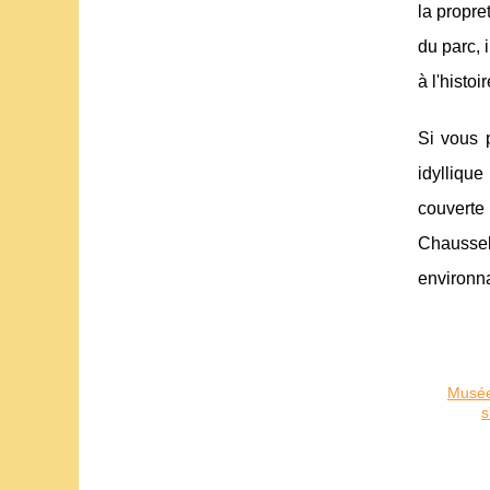
la propre
du parc, 
à l'histoi
Si vous 
idyllique
couverte
Chaussel
environn
Musée 
s