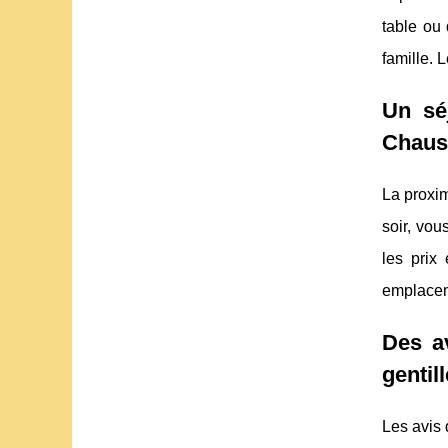
table ou 
famille. 
Un sé
Chauss
La proxim
soir, vou
les prix
emplacem
Des av
gentil
Les avis 