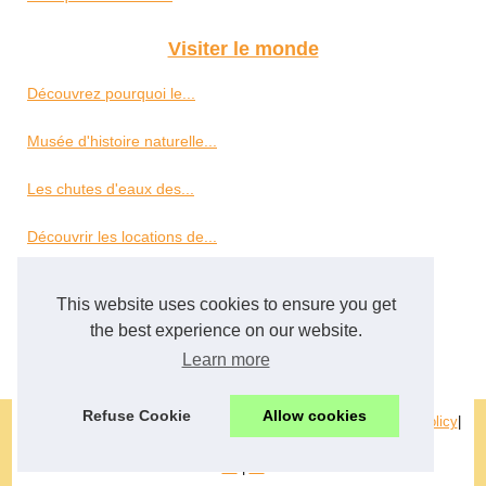
Visiter le monde
Découvrez pourquoi le...
Musée d'histoire naturelle...
Les chutes d'eaux des...
Découvrir les locations de...
Partir à la découverte de...
This website uses cookies to ensure you get
the best experience on our website.
Louez vos bureaux pour...
Learn more
Refuse Cookie
Allow cookies
© 2026
Pro-location.com
|
Schéma votre site internet
|
Cookies Policy
|
Fourni par
Blogger
en
|
es