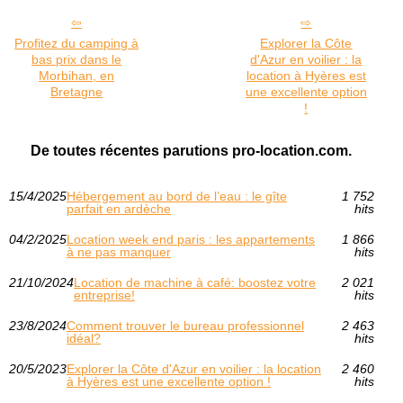
Profitez du camping à
Explorer la Côte
bas prix dans le
d'Azur en voilier : la
Morbihan, en
location à Hyères est
Bretagne
une excellente option
!
De toutes récentes parutions pro-location.com.
15/4/2025
Hébergement au bord de l’eau : le gîte
1 752
parfait en ardèche
hits
04/2/2025
Location week end paris : les appartements
1 866
à ne pas manquer
hits
21/10/2024
Location de machine à café: boostez votre
2 021
entreprise!
hits
23/8/2024
Comment trouver le bureau professionnel
2 463
idéal?
hits
20/5/2023
Explorer la Côte d'Azur en voilier : la location
2 460
à Hyères est une excellente option !
hits