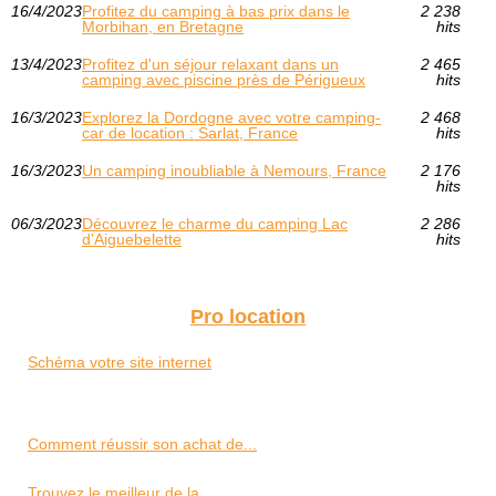
16/4/2023
Profitez du camping à bas prix dans le
2 238
Morbihan, en Bretagne
hits
13/4/2023
Profitez d'un séjour relaxant dans un
2 465
camping avec piscine près de Périgueux
hits
16/3/2023
Explorez la Dordogne avec votre camping-
2 468
car de location : Sarlat, France
hits
16/3/2023
Un camping inoubliable à Nemours, France
2 176
hits
06/3/2023
Découvrez le charme du camping Lac
2 286
d'Aiguebelette
hits
Pro location
Schéma votre site internet
Comment réussir son achat de...
Trouvez le meilleur de la...