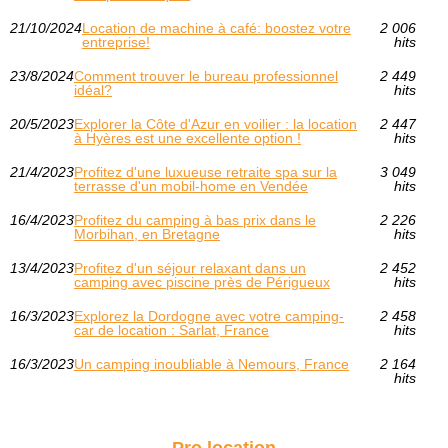
21/10/2024
Location de machine à café: boostez votre
2 006
entreprise!
hits
23/8/2024
Comment trouver le bureau professionnel
2 449
idéal?
hits
20/5/2023
Explorer la Côte d'Azur en voilier : la location
2 447
à Hyères est une excellente option !
hits
21/4/2023
Profitez d'une luxueuse retraite spa sur la
3 049
terrasse d'un mobil-home en Vendée
hits
16/4/2023
Profitez du camping à bas prix dans le
2 226
Morbihan, en Bretagne
hits
13/4/2023
Profitez d'un séjour relaxant dans un
2 452
camping avec piscine près de Périgueux
hits
16/3/2023
Explorez la Dordogne avec votre camping-
2 458
car de location : Sarlat, France
hits
16/3/2023
Un camping inoubliable à Nemours, France
2 164
hits
Pro location